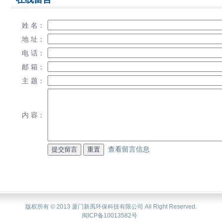
姓 名：
地 址：
电 话：
邮 箱：
主 题：
内 容：
查看留言信息
版权所有 © 2013 厦门新禹环保科技有限公司 All Right Reserved.
闽ICP备10013582号