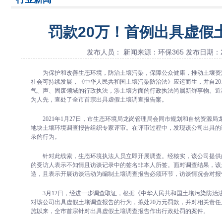
罚款20万！首例出具虚假
发布人员： 新闻来源：环保365 发布日期：2022-
为保护和改善生态环境，防治土壤污染，保障公众健康，推动土壤资
社会可持续发展，《中华人民共和国土壤污染防治法》应运而生，并自201
气、声、固废领域的行政执法，涉土壤方面的行政执法尚属新鲜事物。近
为人先，查处了全市首宗出具虚假土壤调查报告案。
2021年1月27日，市生态环境局龙岗管理局会同市规划和自然资源
地块土壤环境调查报告组织专家评审。在评审过程中，发现该公司出具的
录的行为。
针对此线索，生态环境执法人员立即开展调查。经核实，该公司提供
的受访人表示不知情且访谈记录中的签名非本人所签。面对调查结果，该
造，且表示开展访谈活动为编制土壤调查报告必须环节，访谈情况会对报
3月12日，经进一步调查取证，根据《中华人民共和国土壤污染防治
对该公司出具虚假土壤调查报告的行为，拟处20万元罚款，并对相关责任
施以来，全市首宗针对出具虚假土壤调查报告作出行政处罚的案件。