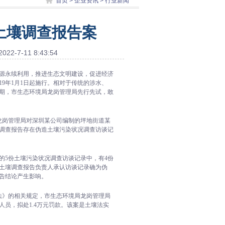
首页
>
企业资讯
> 行业新闻
土壤调查报告案
7-11 8:43:54
源永续利用，推进生态文明建设，促进经济
9年1月1日起施行。相对于传统的涉水、
期，市生态环境局龙岗管理局先行先试，敢
局龙岗管理局对深圳某公司编制的坪地街道某
调查报告存在伪造土壤污染状况调查访谈记
的5份土壤污染状况调查访谈记录中，有4份
土壤调查报告负责人承认访谈记录确为伪
告结论产生影响。
法》的相关规定，市生态环境局龙岗管理局
人员，拟处1.4万元罚款。该案是土壤法实