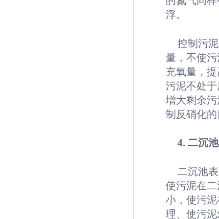
的氮气同样
浮。
控制污泥
量，不使污
充氧量，提
污泥不处于
增大剩余污
制反硝化的
4. 二
二沉池表
使污泥在二
小，使污泥
理、使污泥